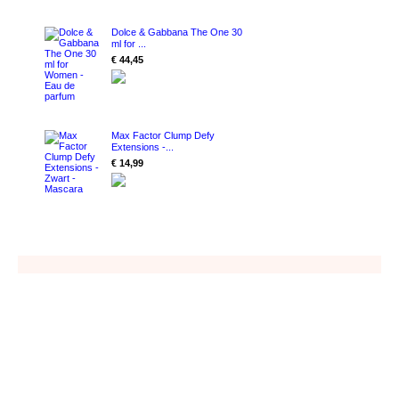
Dolce & Gabbana The One 30
ml for ...
€ 44,45
Max Factor Clump Defy
Extensions -...
€ 14,99