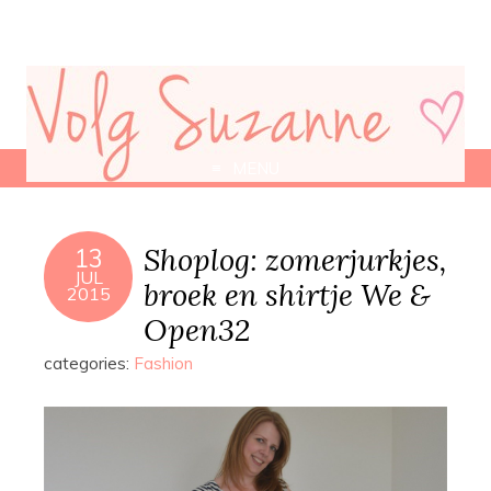
MENU
Shoplog: zomerjurkjes,
13
JUL
broek en shirtje We &
2015
Open32
categories:
Fashion