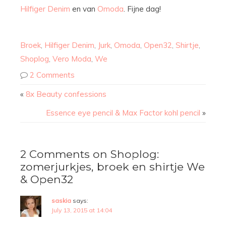
Hilfiger Denim
en van
Omoda
. Fijne dag!
Broek
,
Hilfiger Denim
,
Jurk
,
Omoda
,
Open32
,
Shirtje
,
Shoplog
,
Vero Moda
,
We
2 Comments
«
8x Beauty confessions
Essence eye pencil & Max Factor kohl pencil
»
2 Comments on Shoplog:
zomerjurkjes, broek en shirtje We
& Open32
saskia
says:
July 13, 2015 at 14:04