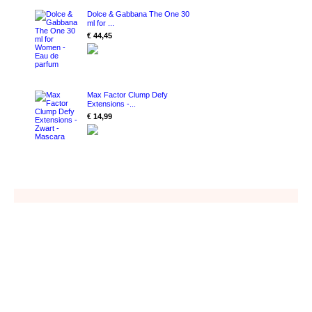
Dolce & Gabbana The One 30
ml for ...
€ 44,45
Max Factor Clump Defy
Extensions -...
€ 14,99