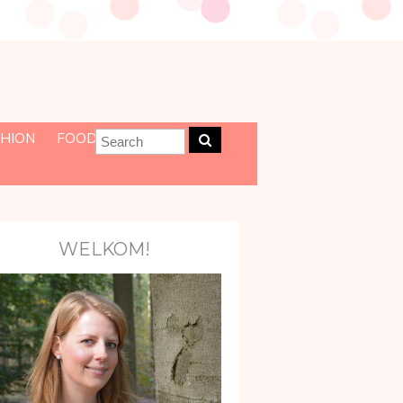
HION
FOOD
WELKOM!