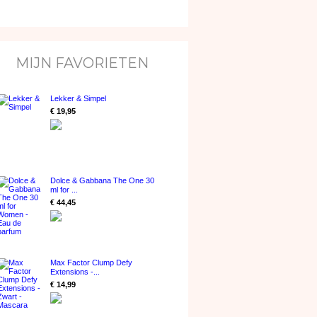
MIJN FAVORIETEN
Lekker & Simpel
€ 19,95
Dolce & Gabbana The One 30
ml for ...
€ 44,45
Max Factor Clump Defy
Extensions -...
€ 14,99