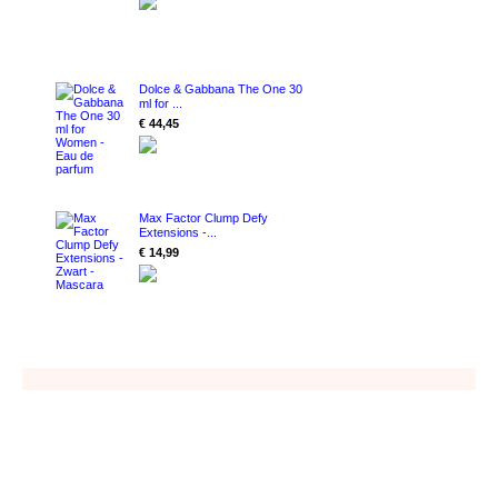
Dolce & Gabbana The One 30
ml for ...
€ 44,45
Max Factor Clump Defy
Extensions -...
€ 14,99